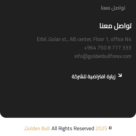
تواصل معنا
تواصل معنا
Erbil ,Golan st., AB center, Floor 1, office N4
+964 750 8 777 333
info@goldenbullforex.com
زيارة افتراضية للشركة
Golden Bull
.
All Rights Reserved.
2025
©