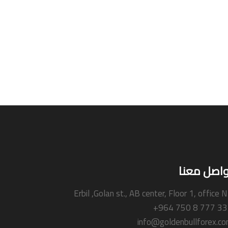
واصل معنا
Erbil ,Golan st., AB center, Floor 1, office 
+964 750 8 777 3
info@goldenbullforex.c