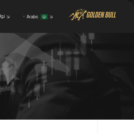
توا
Arabic
▼