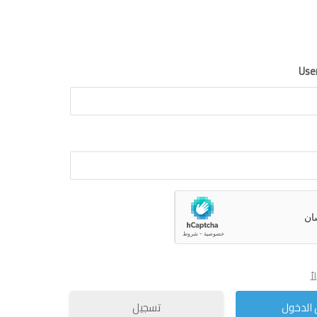
Use
ً
تسجيل