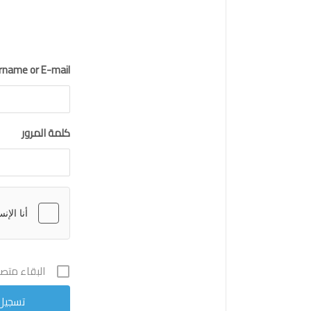
rname or E-mail
كلمة المرور
البقاء متصلا