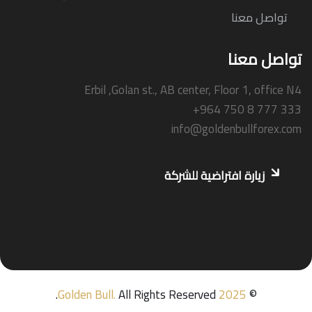
تواصل معنا
تواصل معنا
Erbil ,Golan st., AB center, Floor 1, office N4
+964 750 8 777 333
info@goldenbullforex.com
زيارة افتراضية للشركة
Golden Bull
.
All Rights Reserved.
2025
©