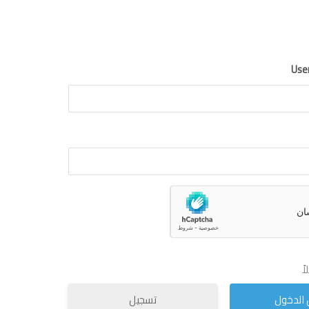
Use
ً
تسجيل