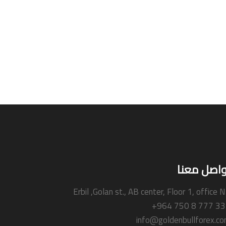
واصل معنا
Erbil ,Golan st., AB center, Floor 1, office 
+964 750 8 777 3
info@goldenbullforex.c