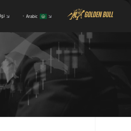
توا
Arabic
▼