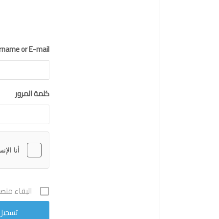
rname or E-mail
كلمة المرور
البقاء متصلا