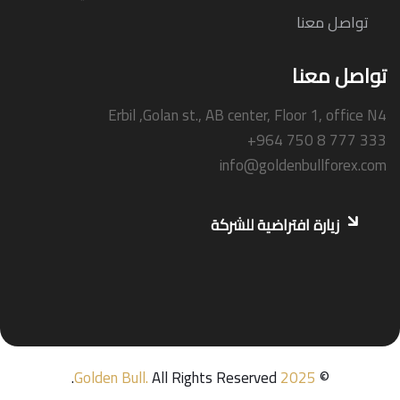
تواصل معنا
تواصل معنا
Erbil ,Golan st., AB center, Floor 1, office N4
+964 750 8 777 333
info@goldenbullforex.com
زيارة افتراضية للشركة
Golden Bull
.
All Rights Reserved.
2025
©