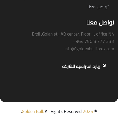
تواصل معنا
تواصل معنا
Erbil ,Golan st., AB center, Floor 1, office N4
+964 750 8 777 333
info@goldenbullforex.com
زيارة افتراضية للشركة
Golden Bull
.
All Rights Reserved.
2025
©