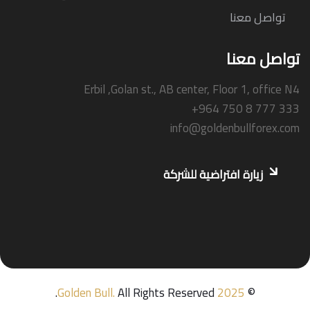
تواصل معنا
تواصل معنا
Erbil ,Golan st., AB center, Floor 1, office N4
+964 750 8 777 333
info@goldenbullforex.com
زيارة افتراضية للشركة
Golden Bull
.
All Rights Reserved.
2025
©