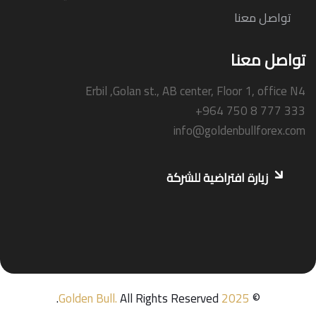
تواصل معنا
تواصل معنا
Erbil ,Golan st., AB center, Floor 1, office N4
+964 750 8 777 333
info@goldenbullforex.com
زيارة افتراضية للشركة
Golden Bull
.
All Rights Reserved.
2025
©