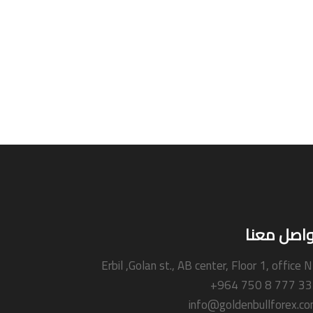
واصل معنا
Erbil ,Golan st., AB center, Floor 1, office 
+964 750 8 777 3
info@goldenbullforex.c