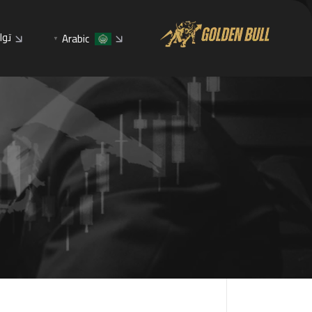
توا
Arabic
▼