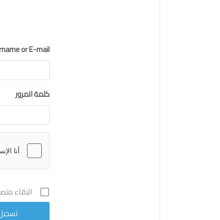
rname or E-mail
كلمة المرور
البقاء متصلا