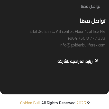
تواصل معنا
تواصل معنا
Erbil ,Golan st., AB center, Floor 1, office N4
+964 750 8 777 333
info@goldenbullforex.com
زيارة افتراضية للشركة
Golden Bull
.
All Rights Reserved.
2025
©