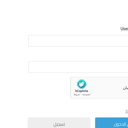
Use
ً
تسجيل