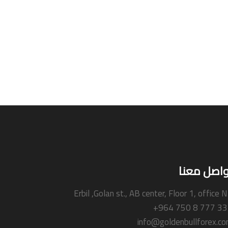
واصل معنا
Erbil ,Golan st., AB center, Floor 1, office 
+964 750 8 777 3
info@goldenbullforex.c