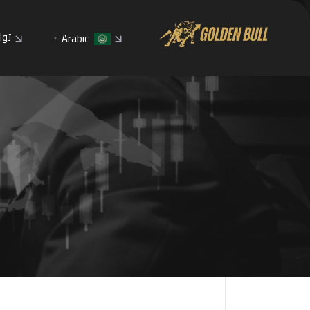
توا
Arabic
▼