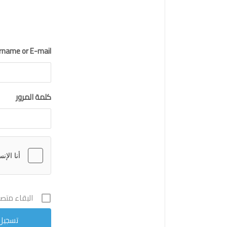
rname or E-mail
كلمة المرور
البقاء متصلا