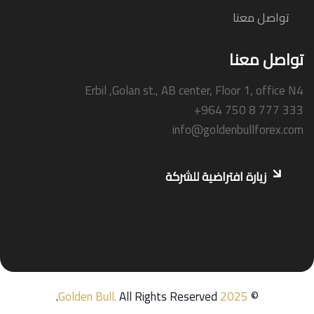
تواصل معنا
تواصل معنا
Erbil ,Golan st., AB center, Floor 1, office N4
+964 750 8 777 333
info@goldenbullforex.com
زيارة افتراضية للشركة
Golden Bull
.
All Rights Reserved.
2025
©