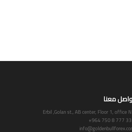
واصل معنا
Erbil ,Golan st., AB center, Floor 1, office 
+964 750 8 777 3
info@goldenbullforex.c