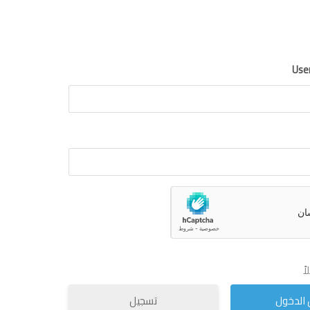
Use
ً
تسجيل