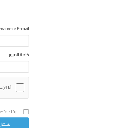
rname or E-mail
كلمة المرور
البقاء متصلا