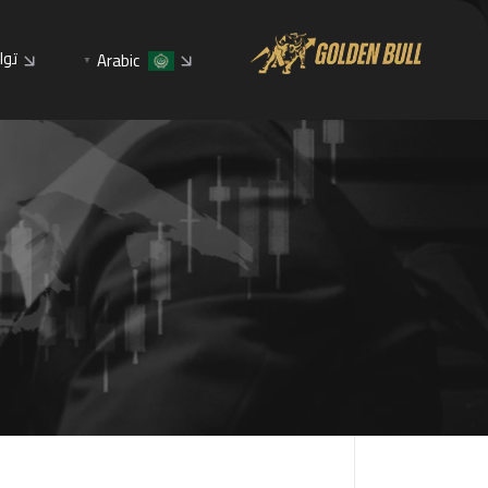
توا
Arabic
▼