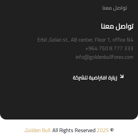
تواصل معنا
تواصل معنا
Erbil ,Golan st., AB center, Floor 1, office N4
+964 750 8 777 333
info@goldenbullforex.com
زيارة افتراضية للشركة
Golden Bull
.
All Rights Reserved.
2025
©