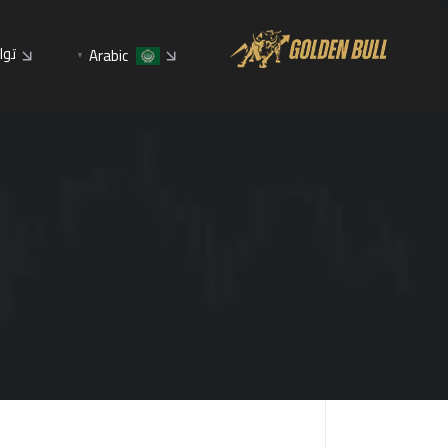
توا
Arabic
▼