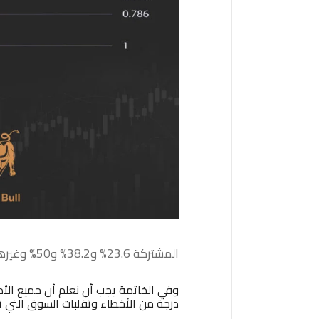
المشتركة 23.6% و38.2% و50% وغيرها. عادةً ما تحدث هذه بين نقطة عالية ونقطة منخفضة، وهي مصممة للتنبؤ بالاتجاه المستقبلي لحركة السعر.
وفي الخاتمة يجب أن نعلم أن جميع الأدو
درجة من الأخطاء وتقلبات السوق التي تتأث