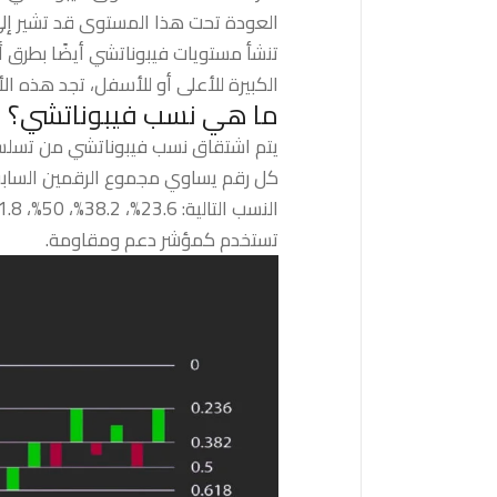
العودة تحت هذا المستوى قد تشير إلى
تنشأ مستويات فيبوناتشي أيضًا بطرق أ
الكبيرة للأعلى أو للأسفل، تجد هذه ا
ما هي نسب فيبوناتشي؟
يتم اشتقاق نسب فيبوناتشي من تسلسل فيبوناتشي: 0، 1، 1، 2، 3، 5، 8، 13، 21،
كل رقم يساوي مجموع الرقمين السابقين
تستخدم كمؤشر دعم ومقاومة.