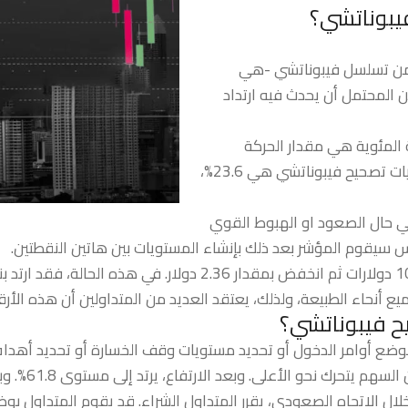
يبوناتشي؟
 من تسلسل فيبوناتشي -هي
 المحتمل أن يحدث فيه ارتداد
 المئوية هي مقدار الحركة
السابقة التي تراجع عنها السعر. مستويات تصحيح فيبوناتشي هي 23.6%،
ي حال الصعود او الهبوط القوي
س سيقوم المؤشر بعد ذلك بإنشاء المستويات بين هاتين النقطتين.
ع أنحاء الطبيعة، ولذلك، يعتقد العديد من المتداولين أن هذه الأرقا
ح فيبوناتشي؟
ضع أوامر الدخول أو تحديد مستويات وقف الخسارة أو تحديد أهداف
على سبيل المث