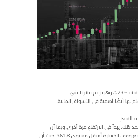
م لها أيضًا أهمية في الأسواق المالية.
 السعر.
ال، قد يرى المتداول أن السهم يتحرك نحو الأعلى. وبعد الارتفاع، يرتد إلى مستوى 61.8%. وبعد ذلك، يبدأ في الارتفاع مرة أخرى. وبما أن
الارتداد حدث عند مستوى فيبوناتشي خلال الاتجاه الصعودي، يقرر المتداول الشراء. قد يقوم المتداول بوضع وقف الخسارة أسفل مستوى 61.8%، حيث أن