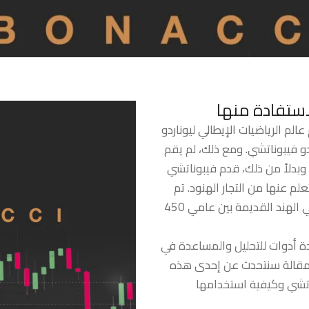
استفادة منها
م الرياضيات الإيطالي ليوناردو
ردو فيبوناتشي. ومع ذلك، لم يقم
بدلاً من ذلك، قدم فيبوناتشي
علم عنها من التجار الهنود. تم
صياغة مستويات تصحيح فيبوناتشي في الهند القديمة بين عامي 450
ة أدوات للتحليل والمساعدة في
 المقالة سنتحدث عن إحدى هذه
تشي وكيفية استخدامها