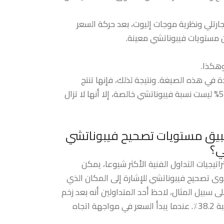
ارتلي ونظرية موجات إليوت، بعد حركة السعر
ن مستويات فيبوناتشي معينة.
في هذه الصيغة. ونتيجة لذلك، فإنها تنتج
النسب التالية: 23.6%، 38.2%، 50%، 61.8%، 78.6%، 100%، 161.8%، 261.8%، و423.6%. على الرغم من أن 50% ليست نسبة فيبوناتشي خالصة، إلا أنها لا تزال
يق مستويات تصحيح فيبوناتشي
ي؟
اتيجيات التداول الفنية الأكثر شيوعا، يمكن
ى تصحيح فيبوناتشي للإشارة إلى المكان الذي
سبيل المثال، لاحظ أحد المتداولين أنه بعد زخم
كبير، انخفض السعر بنسبة 38.2٪. عندما يبدأ السعر في مواجهة اتجاه