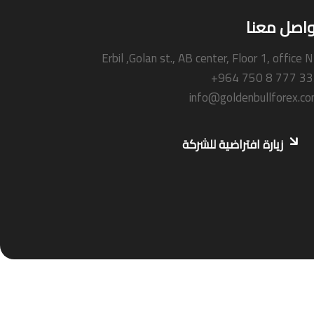
واصل معنا
Erbil ,Golan st., AB center, Floor 1, office 
+964 750 8 777 3
info@goldenbullforex.c
زيارة افتراضية للشركة