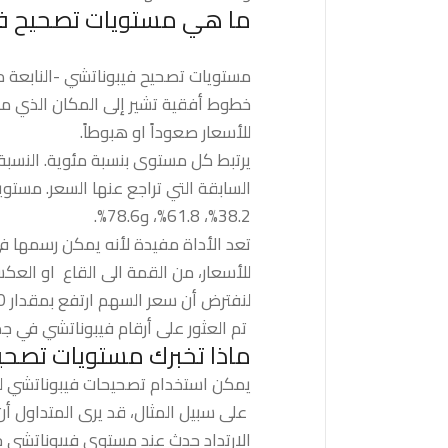
ما هي مستويات تصحيح ف
مستويات تصحيح فيبوناتشي -النابعة
خطوط أفقية تشير إلى المكان الذي من
للأسعار صعوداً او هبوطاً.
يرتبط كل مستوى بنسبة مئوية. النسبة
38.2%، 61.8%، و78.6%.
تعد الأداة مفيدة لأنه يمكن رسمها ف
للأسعار، من القمة الى القاع او العك
لنفترض أن سعر السهم ارتفع بمقدار 10 دولارات ثم انخفض بمقدار 2.36 دولار. في هذه الحالة، فقد ارتد بنسبة 23.6%، وهو رقم فيبوناتشي.
تم العثور على أرقام فيبوناتشي في جمي
ماذا تخبرك مستويات تصحي
يمكن استخدام تصحيحات فيبوناتشي لو