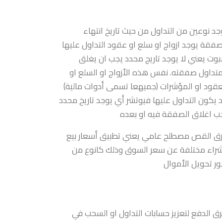
جد نوعين من التداول من حيث تاريخ انتهاء
صفقة يوجد ازواج او سلع او عقود التداول عليها
وت يعني لا يوجد تاريج محدد يجب ان يغلق
متداول صفقته. نفس هذه الأزواج او السلع او
عقود او المؤشرات (جميهعا تسمى أدوات مالية)
 يكون التداول عليها فيوتشر أي يوجد تاريخ محدد
ب اغلاق الصفقة فيه او بعده
ق القص مصطلح عامي يعني تطبيق أسعار بيع
راء مختلفة عن سعر السوق وذلك كانوع من
ور تحويل الأموال
ق الدفع لتعزيز حسابات التداول او السحب في