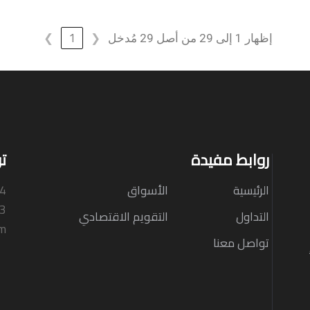
❯
1
❮
إظهار 1 إلى 29 من أصل 29 مُدخل
روابط مفيدة
ت
الرئيسية
الأسواق
N4
33
التداول
التقويم الاقتصادي
om
تواصل معنا