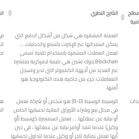
صطلح
الشرح النظري
ال
امية
العملة المشفرة هي شكل من أشكال الدفع التي
يمكن استبدالها عبر الإنترنت بالسلع والخدمات. …
تعمل العملات المشفرة باستخدام تقنية تسمى
تح
Blockchain.بلوك تشين هي تقنية لامركزية منتشرة
عبر العديد من أجهزة الكمبيوتر التي تدير وتسجل
المعاملات. جزء من جاذبية هذه التكنولوجيا هو
أمنها.
دات
الوسيط الوسيط (B-D) هو شخص أو شركة تعمل
هذ
في مجال بيع وشراء الأوراق المالية لحسابها الخاص
ال
أو نيابة عن عملائها. … تعمل السمسرة كوسيط (أو
وكيل) عندما تنفذ أوامر نيابة عن عملائها ، في حين
أنها تعمل بمثابة تاجر أو وكيل عندما تتداول لحسابها