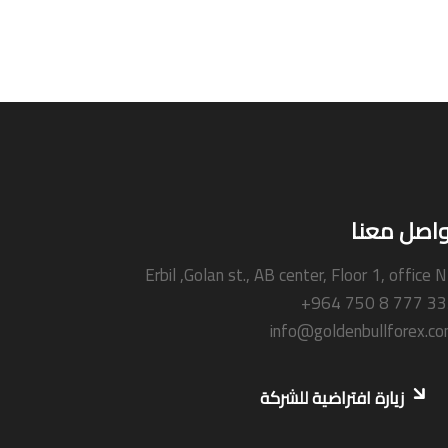
واصل معنا
Erbil ,Golan st., AB center, Floor 1, office 
+964 750 8 777 3
info@goldenbullforex.c
زيارة افتراضية للشركة