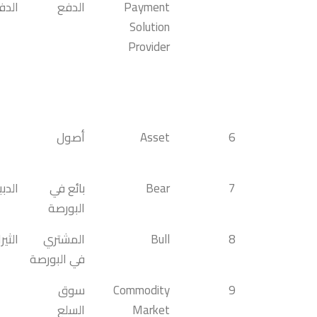
Payment
الدفع
الدف
Solution
Provider
6
Asset
أصول
7
Bear
بائع في
الدبب
البورصة
8
Bull
المشتري
الثير
في البورصة
9
Commodity
سوق
Market
السلع