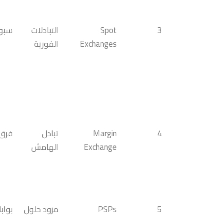
3
Spot
التبادلات
سبو
Exchanges
الفورية
4
Margin
تبادل
فرق
Exchange
الهامش
5
PSPs
مزود حلول
بواب