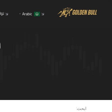
توا
Arabic
▼
م
ابحث: