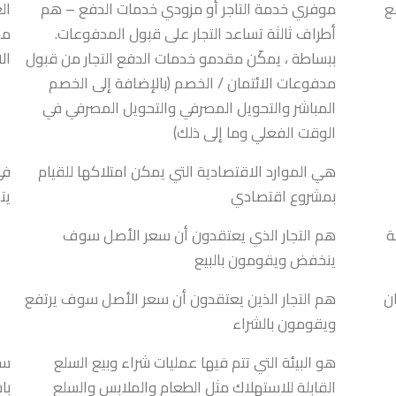
ع
موفري خدمة التاجر أو مزودي خدمات الدفع – هم
ال
أطراف ثالثة تساعد التجار على قبول المدفوعات.
مش
ببساطة ، يمكّن مقدمو خدمات الدفع التجار من قبول
ال
مدفوعات الائتمان / الخصم (بالإضافة إلى الخصم
المباشر والتحويل المصرفي والتحويل المصرفي في
الوقت الفعلي وما إلى ذلك)
هي الموارد الاقتصادية التي يمكن امتلاكها للقيام
في
بمشروع اقتصادي
يت
ة
هم التجار الذي يعتقدون أن سعر الأصل سوف
ينخفض ويقومون بالبيع
ان
هم التجار الذين يعتقدون أن سعر الأصل سوف يرتفع
ويقومون بالشراء
هو البيئة التي تتم فيها عمليات شراء وبيع السلع
سو
القابلة للاستهلاك مثل الطعام والملابس والسلع
با