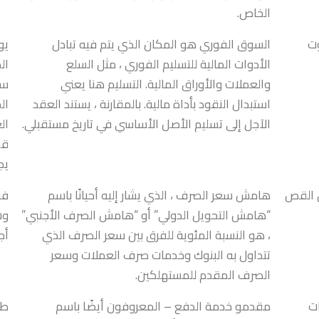
الخاص.
ت
السوق الفوري هو المكان الذي يتم فيه تبادل
يو
الأدوات المالية للتسليم الفوري ، مثل السلع
ال
والعملات والأوراق المالية. التسليم هنا يعني
سب
استبدال النقود بأداة مالية. بالمقارنة ، يستند العقد
ال
الآجل إلى تسليم الأصل الأساسي في تاريخ مستقبلي.
ال
قد
يج
 القص
هامش سعر الصرف ، الذي يشار إليه أحيانًا باسم
فر
“هامش التحويل الدولي” أو “هامش الصرف الأجنبي”
وش
، هو النسبة المئوية للفرق بين سعر الصرف الذي
أج
تتداول به البنوك وخدمات صرف العملات وسعر
الصرف المقدم للمستهلكين.
ات
مقدمو خدمة الدفع – المعروفون أيضًا باسم
طر