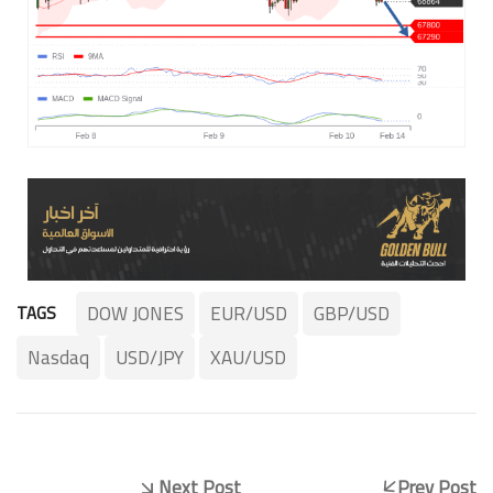
DOW JONES
EUR/USD
GBP/USD
TAGS
Nasdaq
USD/JPY
XAU/USD
Next Post
Prev Post