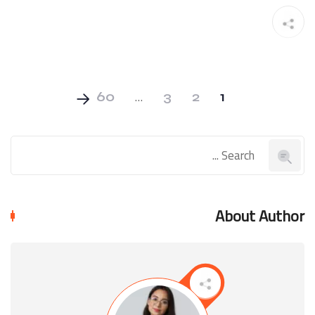
…
60
3
2
1
About Author