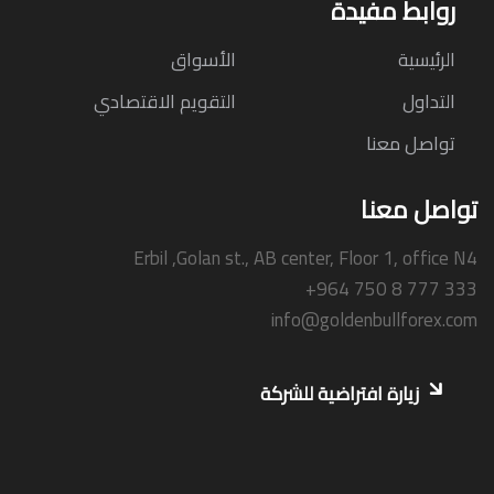
روابط مفيدة
الرئيسية
الأسواق
التداول
التقويم الاقتصادي
تواصل معنا
تواصل معنا
Erbil ,Golan st., AB center, Floor 1, office N4
+964 750 8 777 333
info@goldenbullforex.com
زيارة افتراضية للشركة