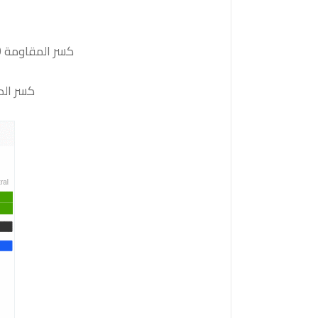
كسر المقاومة 48270 والثبات أعلى منها على الأقل بشمعة 4 ساعات ستدفع السعر نحو المقاومة التالية 48510
كسر الدعم 47300 و الثبات أدنى منه على الأقل بشمعة 4 ساع