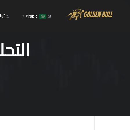
توا
Arabic
▼
التحليل