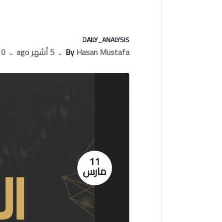
DAILY_ANALYSIS
Hasan Mustafa
By
..
5 أشهر ago
..
0 Comments
11
مارس