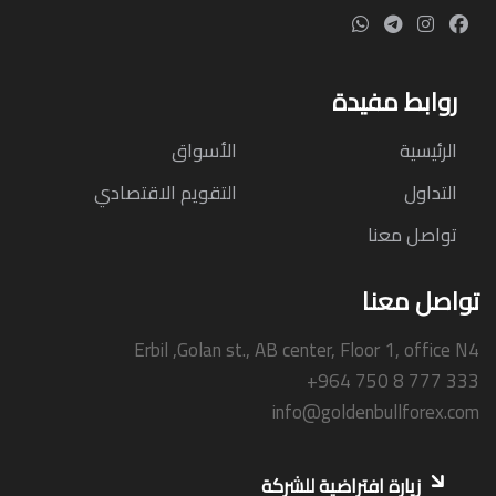
روابط مفيدة
الرئيسية
الأسواق
التداول
التقويم الاقتصادي
تواصل معنا
تواصل معنا
Erbil ,Golan st., AB center, Floor 1, office N4
+964 750 8 777 333
info@goldenbullforex.com
زيارة افتراضية للشركة