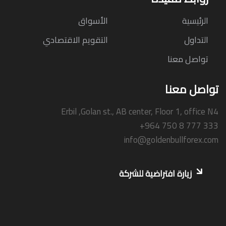
الرئيسية
الأسواق
التداول
التقويم الاقتصادي
تواصل معنا
تواصل معنا
Erbil ,Golan st., AB center, Floor 1, office N4
+964 750 8 777 333
info@goldenbullforex.com
زيارة افتراضية للشركة