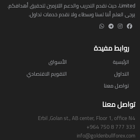
Limited، حيث نقدم التدريب والدعم اللازمين لتحقيق أهدافكم.
يرجى العلم أننا لسنا وسطاء ولا نقدم خدمات تداول.
روابط مفيدة
الرئيسية
الأسواق
التداول
التقويم الاقتصادي
تواصل معنا
تواصل معنا
Erbil ,Golan st., AB center, Floor 1, office N4
+964 750 8 777 333
info@goldenbullforex.com