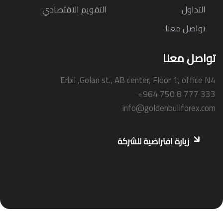
التداول
التقويم الاقتصادي
تواصل معنا
تواصل معنا
Erbil ,Golan st., AB center, Floor 1, office N4
+964 750 8 777 333
info@goldenbullforex.com
زيارة افتراضية للشركة