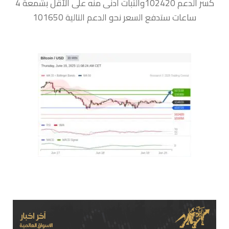
كسر الدعم 102420والثبات أدنى منه على الأقل بشمعة 4
ساعات ستدفع السعر نحو الدعم التالية 101650