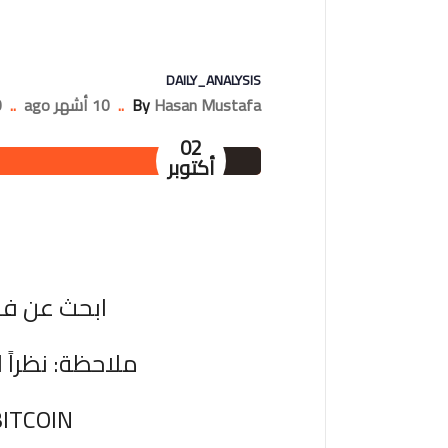
DAILY_ANALYSIS
Hasan Mustafa
By
..
10 أشهر ago
..
nts
02
أكتوبر
ابحث عن فر
ملاحظة: نظراً