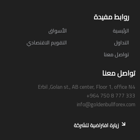
روابط مفيدة
الرئيسية
الأسواق
التداول
التقويم الاقتصادي
تواصل معنا
تواصل معنا
Erbil ,Golan st., AB center, Floor 1, office N4
+964 750 8 777 333
info@goldenbullforex.com
زيارة افتراضية للشركة