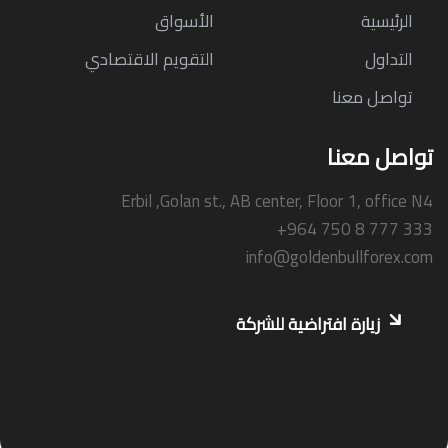
الرئيسية
الأسواق
التداول
التقويم الاقتصادي
تواصل معنا
تواصل معنا
Erbil ,Golan st., AB center, Floor 1, office N4
+964 750 8 777 333
info@goldenbullforex.com
زيارة افتراضية للشركة