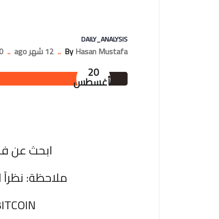
DAILY_ANALYSIS
Hasan Mustafa
By
..
12 شهر ago
..
Comments
20
أغسطس
ابحث عن فر
ملاحظة: نظراً