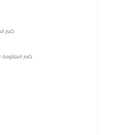
كسر الدعم 146.40والثبات أدنى منه على الأقل بشمعة 4 ساع
كسر المقاومة. 148.20والثبات أعلى منها على الأقل بشمعة 4 ساعات ستدفع السعر نحو المقاومة التالية 148.70