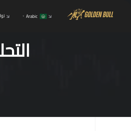
توا
Arabic
▼
التحليل