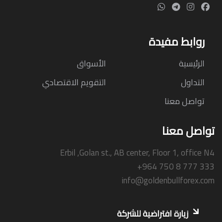
روابط مفيدة
الرئيسية
الأسواق
التداول
التقويم الاقتصادي
تواصل معنا
تواصل معنا
Erbil ,Golan st., AB center, Floor 1, office N4
+964 750 8 777 333
info@goldenbullforex.com
زيارة افتراضية للشركة