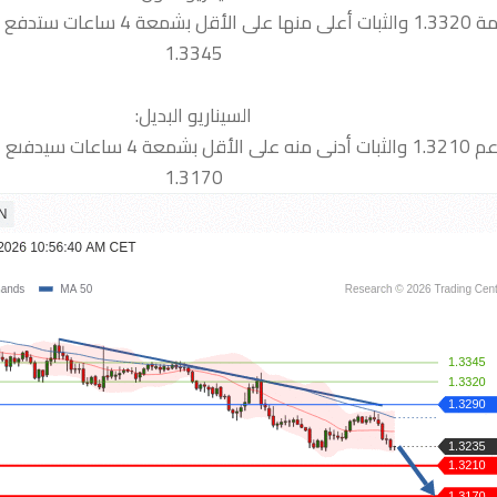
 نحو المقاومة التالية
1.3345
السيناريو البديل:
دفىع السعر نحو الدعم التالية
1.3170