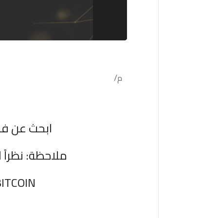
م/
ابحث عن فر
ملاحظة: نظراً