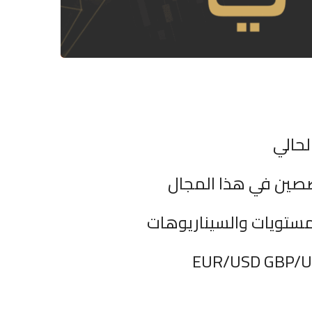
لحالي
صصين في هذا المجال
مستويات والسيناريوهات