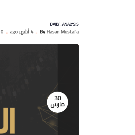
DAILY_ANALYSIS
Hasan Mustafa
By
..
4 أشهر ago
..
0 Comments
30
مارس