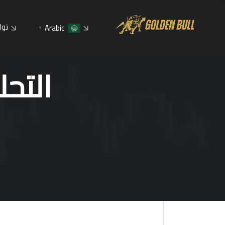
توا
Arabic
▼
التحليل