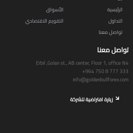
الرئيسية
الأسواق
التداول
التقويم الاقتصادي
تواصل معنا
تواصل معنا
Erbil ,Golan st., AB center, Floor 1, office N4
+964 750 8 777 333
info@goldenbullforex.com
زيارة افتراضية للشركة