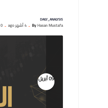
DAILY_ANALYSIS
Hasan Mustafa
By
..
4 أشهر ago
..
0 Comments
09 أبريل