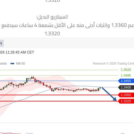
1.3520
السيناريو البديل:
دفىع السعر نحو الدعم التالية
1.3320