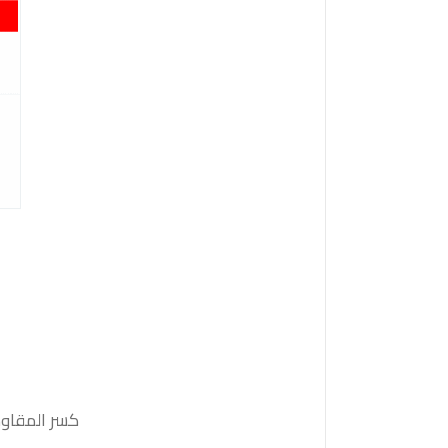
كسر المقاومة 1.3485 والثبات أعلى منها على الأقل بشمعة 4 ساعات ستدفع السعر