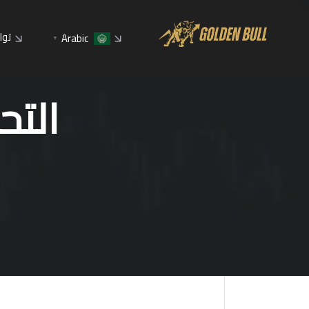
توا
Arabic
▼
التحلي