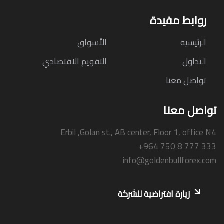
روابط مفيدة
الرئيسية
الأسواق
التداول
التقويم الاقتصادي
تواصل معنا
تواصل معنا
Erbil ,Golan st., AB center, Floor 1, office N4
+964 750 8 777 333
info@goldenbullforex.com
زيارة افتراضية للشركة