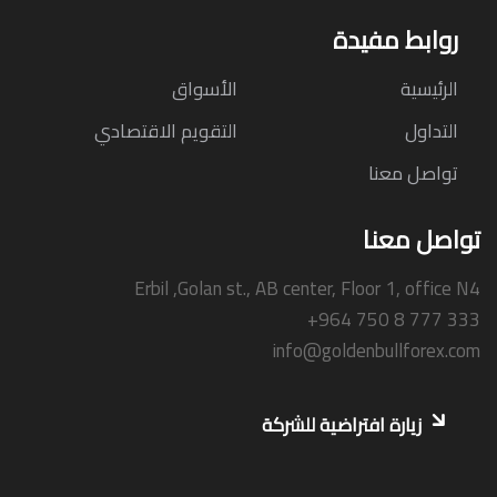
روابط مفيدة
الرئيسية
الأسواق
التداول
التقويم الاقتصادي
تواصل معنا
تواصل معنا
Erbil ,Golan st., AB center, Floor 1, office N4
+964 750 8 777 333
info@goldenbullforex.com
زيارة افتراضية للشركة