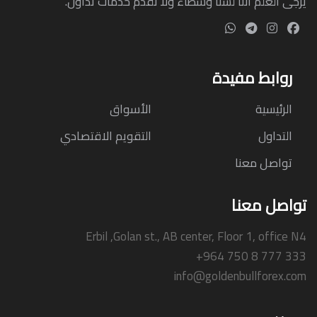
يرجى العلم أننا لسنا وسطاء ولا نقدم خدمات تداول.
روابط مفيدة
الرئيسية
الأسواق
التداول
التقويم الاقتصادي
تواصل معنا
تواصل معنا
Erbil ,Golan st., AB center, Floor 1, office N4
+964 750 8 777 333
info@goldenbullforex.com