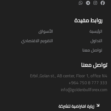
روابط مفيدة
الرئيسية
الأسواق
التداول
التقويم الاقتصادي
تواصل معنا
تواصل معنا
Erbil ,Golan st., AB center, Floor 1, office N4
+964 750 8 777 333
info@goldenbullforex.com
زيارة افتراضية للشركة