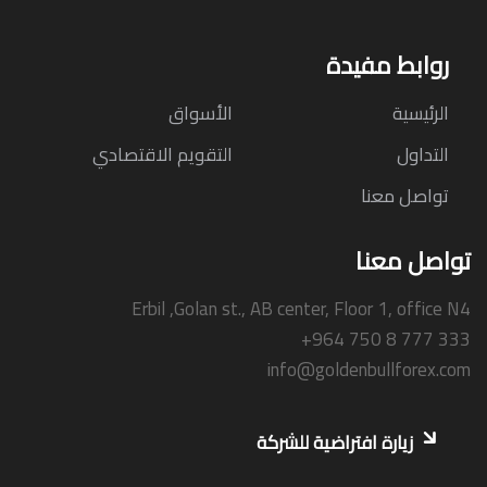
روابط مفيدة
الرئيسية
الأسواق
التداول
التقويم الاقتصادي
تواصل معنا
تواصل معنا
Erbil ,Golan st., AB center, Floor 1, office N4
+964 750 8 777 333
info@goldenbullforex.com
زيارة افتراضية للشركة