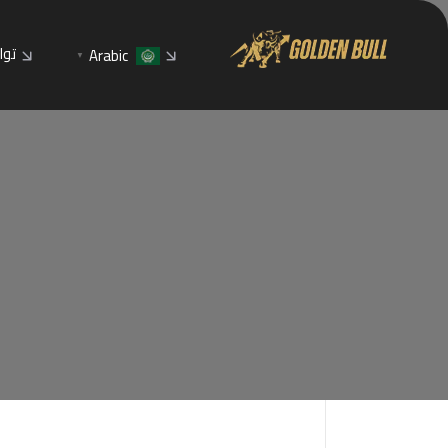
توا
Arabic
▼