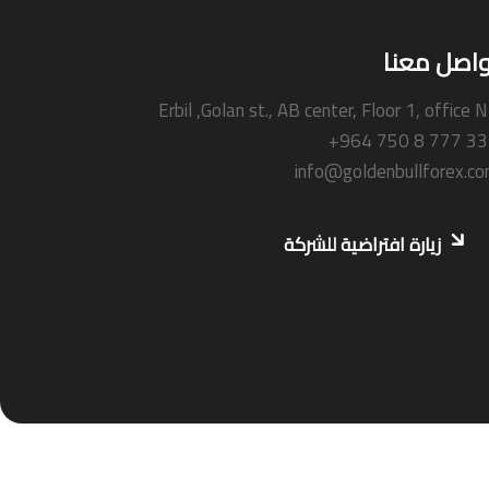
واصل معنا
Erbil ,Golan st., AB center, Floor 1, office 
+964 750 8 777 3
info@goldenbullforex.c
زيارة افتراضية للشركة