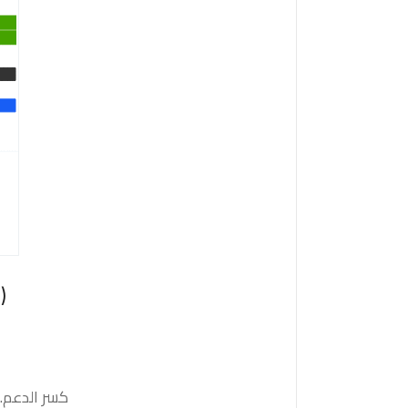
كسر الدعم. 37340 والثبات أدنى منه على الأقل بشمعة 4 ساعات سيدفع السعر نحو الدعم التالي 0