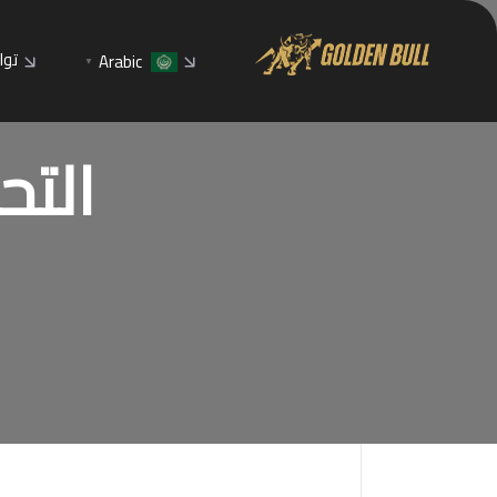
توا
Arabic
▼
التحلي