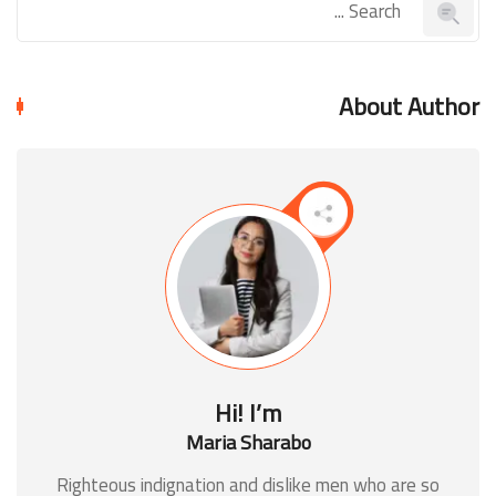
About Author
Hi! I’m
Maria Sharabo
Righteous indignation and dislike men who are so