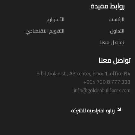
روابط مفيدة
الرئيسية
الأسواق
التداول
التقويم الاقتصادي
تواصل معنا
تواصل معنا
Erbil ,Golan st., AB center, Floor 1, office N4
+964 750 8 777 333
info@goldenbullforex.com
زيارة افتراضية للشركة