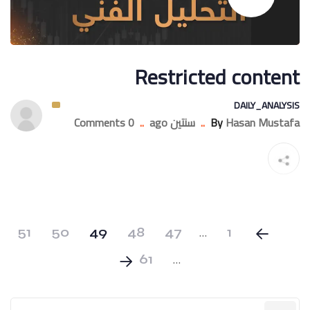
Restricted content
DAILY_ANALYSIS
Hasan Mustafa
By
..
سنتين ago
..
0 Comments
…
51
50
49
48
47
1
…
61